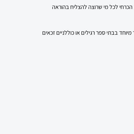
 הכרחי לכל מי שרוצה להצליח בהוראה
מיוחד בבתי ספר רגילים או כוללניים זכאים
15-1 מהמשכורת, כהכרה כלכלית משמעותית במקצועיות ובמומחיות
ב על מערכת החינוך המיוחד, על מגוון
 3 ועד 21.
אר, ולהתקדם בעתיד לתארים מתקדמים