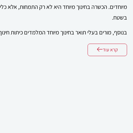
מיוחדים. הכשרה בחינוך מיוחד היא לא רק התמחות, אלא כלי
בשטח.
בנוסף, מורים בעלי תואר בחינוך מיוחד המלמדים כיתות חינוך 
לגמול חינוך מיוחד בשיעור של 7%
קרא עוד
הנדרשת.
מה לומדים בתואר ראשון בחינוך מיוחד?
הלימודים כוללים קורסי חובה וקורסי בחירה המעניקים ידע רח
לקויות ודרכי הוראה, לצד התנסות מעשית בהוראה במגוון מסגרות מגיל
בנוסף, קיימת אפשרות לשלב תעודה מקצועית תוך כדי התו
בתחומי הטיפול והחינוך.