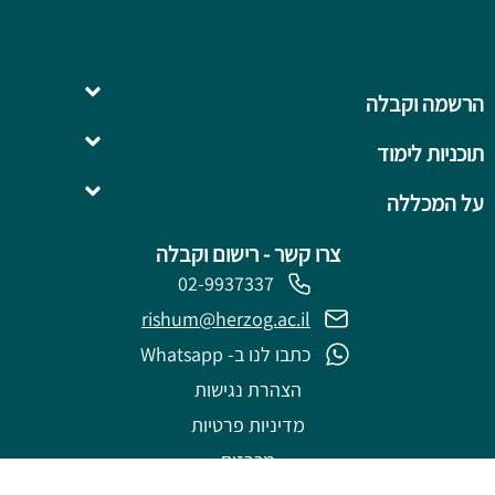
הרשמה וקבלה
תוכניות לימוד
השלמה ל- .B.Ed
על המכללה
צרו קשר - רישום וקבלה
02-9937337
rishum@herzog.ac.il
כתבו לנו ב- Whatsapp
הצהרת נגישות
מדיניות פרטיות
מכרזים