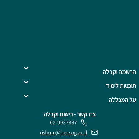
הרשמה וקבלה
תוכניות לימוד
השלמה ל- .B.Ed
על המכללה
צרו קשר - רישום וקבלה
02-9937337
rishum@herzog.ac.il