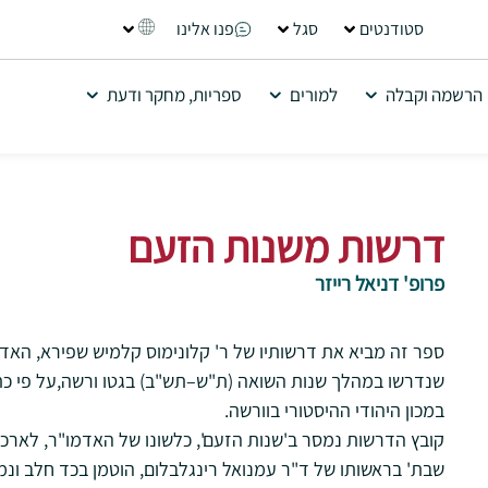
סטודנטים
סגל
פנו אלינו
הרשמה וקבלה
למורים
ספריות, מחקר ודעת
דרשות משנות הזעם
פרופ' דניאל רייזר
ספר זה מביא את דרשותיו של ר' קלונימוס קלמיש שפירא, האד
שנדרשו במהלך שנות השואה (ת"ש–תש"ב) בגטו ורשה,על פי כת
במכון היהודי ההיסטורי בוורשה.
קובץ הדרשות נמסר ב'שנות הזעם', כלשונו של האדמו"ר, לארכיו
שבת' בראשותו של ד"ר עמנואל רינגלבלום, הוטמן בכד חלב ונ