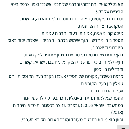
האינטלקטואלי-התרבותי והרבני של חכמי אשכנז וצפון צרפת בימי
הביניים על רקע
תרבותם המקומית, באופן רב־תחומי: תלמוד והלכה, פרשנות
המקרא, היצירה הפייטנית,
מיסטיקה ומאגיה, אמונות ודעות ותרבות עממית.
הספר בוחן מחדש – תוך שימוש בכתבי יד רבים – שאלות יסוד באופן
סינכרוני ודיאכרוני,
בהן: יחסם של חכמים תלמודיים בצפון אירופה למקצועות
חוץ-תלמודיים כגון פרשנות המקרא ומחשבת ישראל, קשרים
והבדלים בין צפון
צרפת ואשכנז, מקומם של חסידי אשכנז בקרב בעלי התוספות ויחסי
גומלין בין בעלי התוספות
ועמיתיהם הנוצרים.
הספר יצא לאור תחילה באנגלית וזכה בפרס גולדשטיין-גורן
במחשבת ישראל (2013) ,ובפרס שניצר בקטגוריית מדעי היהדות
(2013)
וכאן הוא מובא בתרגום מעובד ומורחב עבור הקורא העברי.