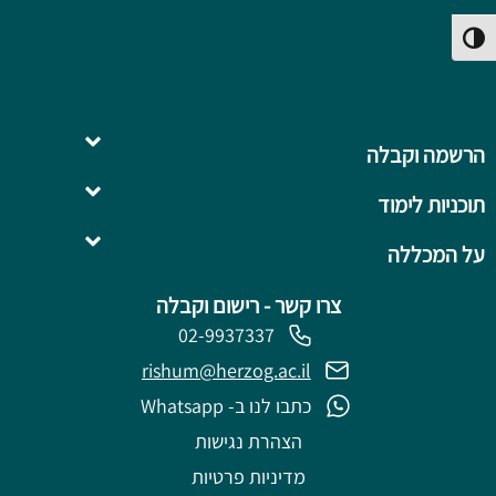
פעל/כבה ניגודיות גבוהה
הרשמה וקבלה
תוכניות לימוד
השלמה ל- .B.Ed
על המכללה
צרו קשר - רישום וקבלה
02-9937337
rishum@herzog.ac.il
כתבו לנו ב- Whatsapp
הצהרת נגישות
מדיניות פרטיות