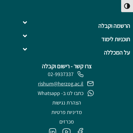
פעל/כבה ניגודיות גבוהה
הרשמה וקבלה
תוכניות לימוד
השלמה ל- .B.Ed
על המכללה
צרו קשר - רישום וקבלה
02-9937337
rishum@herzog.ac.il
כתבו לנו ב- Whatsapp
הצהרת נגישות
מדיניות פרטיות
מכרזים