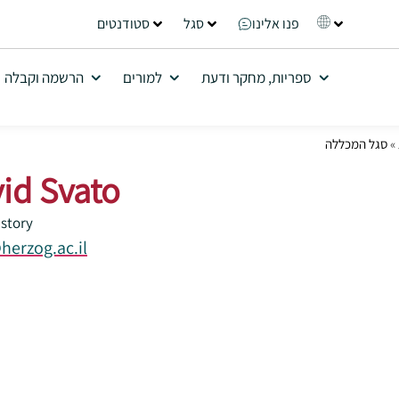
פנו אלינו
סגל
סטודנטים
ספריות, מחקר ודעת
למורים
הרשמה וקבלה
»
סגל המכללה
vid Svato
istory
herzog.ac.il