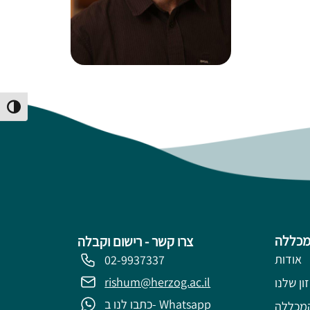
Toggle High Contrast
מכללה
צרו קשר - רישום וקבלה
אודות
02-9937337
rishum@herzog.ac.il
ון שלנו
כתבו לנו ב- Whatsapp
מכללה