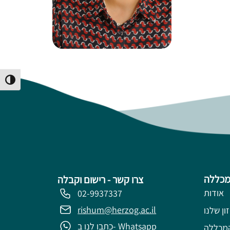
Toggle High Contrast
מכללה
צרו קשר - רישום וקבלה
אודות
02-9937337
rishum@herzog.ac.il
ון שלנו
כתבו לנו ב- Whatsapp
מכללה