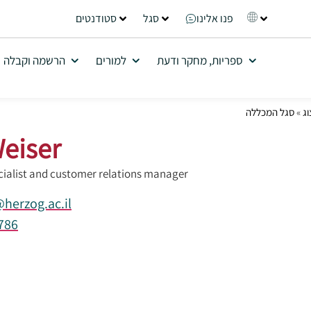
פנו אלינו
סגל
סטודנטים
ספריות, מחקר ודעת
למורים
הרשמה וקבלה
ג
»
סגל המכללה
Weiser
cialist and customer relations manager
herzog.ac.il
786