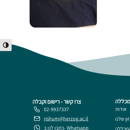
Toggle High Contrast
מכללה
צרו קשר - רישום וקבלה
אודות
02-9937337
rishum@herzog.ac.il
ון שלנו
כתבו לנו ב- Whatsapp
מכללה