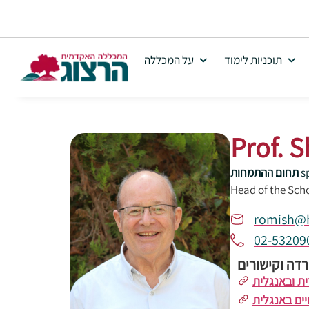
תוכניות לימוד
על המכללה
Prof. 
s
תחום ההתמחות
Head of the Sch
romish@h
02-53209
דה וקישורים
ת ובאנגלית
יים באנגלית