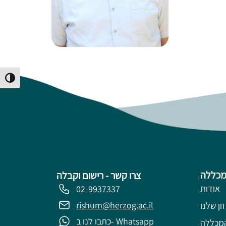
Toggle High Contrast
מכללה
צרו קשר - רישום וקבלה
אודות
02-9937337
rishum@herzog.ac.il
ון שלנו
כתבו לנו ב- Whatsapp
מכללה