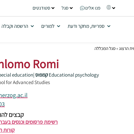
פנו אלינו
סגל
סטודנטים
ספריות, מחקר ודעת
למורים
הרשמה וקבלה
ת הרצוג
»
סגל המכללה
Shlomo Romi
Educational psychology
קמפוס
|
pecial education
ool for Advanced Studies
erzog.ac.il
03
קבצים להור
רשימת פרסומים וכנסים בעברי
קורות ח