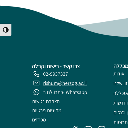
Toggle High Contrast
מכללה
צרו קשר - רישום וקבלה
אודות
02-9937337
rishum@herzog.ac.il
ון שלנו
כתבו לנו ב- Whatsapp
מכללה
הצהרת נגישות
וחדשות
מדיניות פרטיות
 וכנסים
מכרזים
תרומות