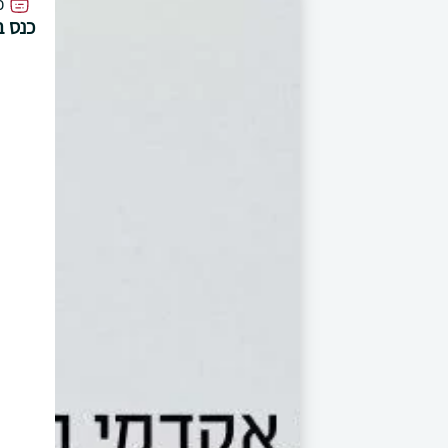
כ
כנס ב