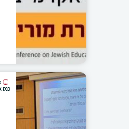
כ
כנס א