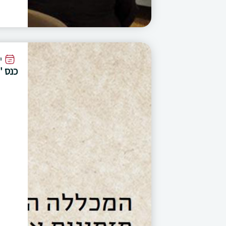
י
כנס 'ע