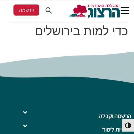
הרשמה
כדי למות בירושלים
הרשמה וקבלה
פעל/כבה ניגודיות גבוהה
תוכניות לימוד
השלמה ל- .B.Ed