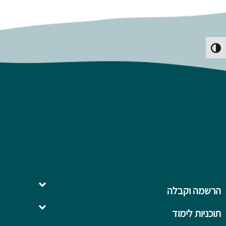
פעל/כבה ניגודיות גבוהה
הרשמה וקבלה
תוכניות לימוד
השלמה ל- .B.Ed