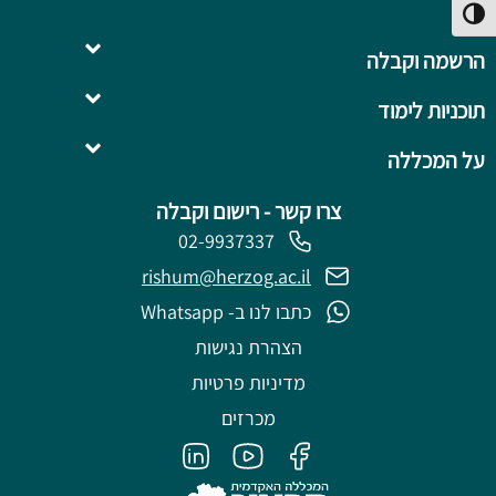
פעל/כבה ניגודיות גבוהה
הרשמה וקבלה
תוכניות לימוד
השלמה ל- .B.Ed
על המכללה
צרו קשר - רישום וקבלה
02-9937337
rishum@herzog.ac.il
כתבו לנו ב- Whatsapp
הצהרת נגישות
מדיניות פרטיות
מכרזים