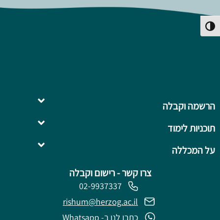
פעל/כבה ניגודיות גבוהה
הרשמה וקבלה
תוכניות לימוד
השלמה ל- .B.Ed
על המכללה
צרו קשר - רישום וקבלה
02-9937337
rishum@herzog.ac.il
כתבו לנו ב- Whatsapp