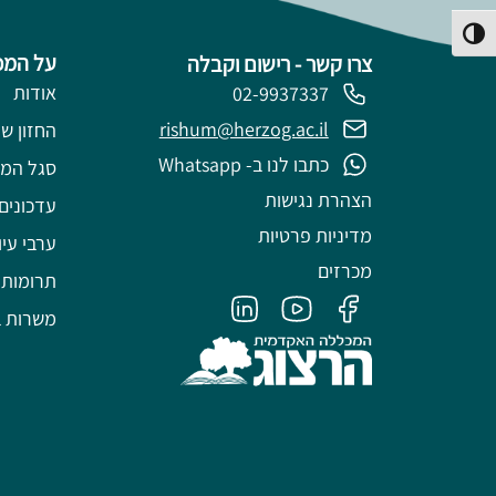
פעל/כבה ניגודיות גבוהה
על המכ
צרו קשר - רישום וקבלה
אודות
02-9937337
rishum@herzog.ac.il
החזון של
כתבו לנו ב- Whatsapp
סגל המ
הצהרת נגישות
עדכונים
מדיניות פרטיות
ערבי עיו
מכרזים
תרומות
משרות ב