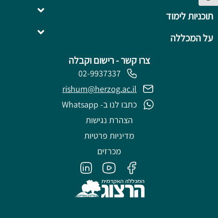
תוכניות לימוד
השלמה ל- .B.Ed
על המכללה
צרו קשר - רישום וקבלה
02-9937337
rishum@herzog.ac.il
כתבו לנו ב- Whatsapp
הצהרת נגישות
מדיניות פרטיות
מכרזים