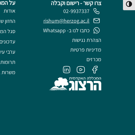
על המכ
צרו קשר - רישום וקבלה
פעל/כבה ניגודיות גבוהה
אודות
02-9937337
rishum@herzog.ac.il
החזון של
כתבו לנו ב- Whatsapp
סגל המ
הצהרת נגישות
עדכונים
מדיניות פרטיות
ערבי עיו
מכרזים
תרומות
משרות ב