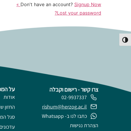
Don't have an account?
Signup Now »
Lost your password?
פעל/כבה ניגודיות גבוהה
על המכ
צרו קשר - רישום וקבלה
אודות
02-9937337
rishum@herzog.ac.il
החזון של
כתבו לנו ב- Whatsapp
סגל המ
הצהרת נגישות
עדכונים