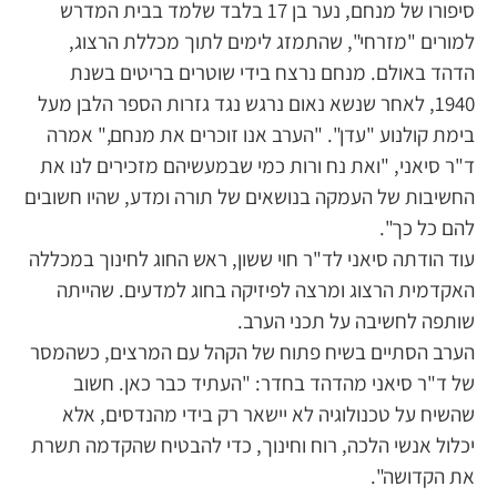
סיפורו של מנחם, נער בן 17 בלבד שלמד בבית המדרש
למורים "מזרחי", שהתמזג לימים לתוך מכללת הרצוג,
הדהד באולם. מנחם נרצח בידי שוטרים בריטים בשנת
1940, לאחר שנשא נאום נרגש נגד גזרות הספר הלבן מעל
בימת קולנוע "עדן". "הערב אנו זוכרים את מנחם," אמרה
ד"ר סיאני, "ואת נח ורות כמי שבמעשיהם מזכירים לנו את
החשיבות של העמקה בנושאים של תורה ומדע, שהיו חשובים
להם כל כך".
עוד הודתה סיאני לד"ר חוי ששון, ראש החוג לחינוך במכללה
האקדמית הרצוג ומרצה לפיזיקה בחוג למדעים. שהייתה
שותפה לחשיבה על תכני הערב.
הערב הסתיים בשיח פתוח של הקהל עם המרצים, כשהמסר
של ד"ר סיאני מהדהד בחדר: "העתיד כבר כאן. חשוב
שהשיח על טכנולוגיה לא יישאר רק בידי מהנדסים, אלא
יכלול אנשי הלכה, רוח וחינוך, כדי להבטיח שהקדמה תשרת
את הקדושה".