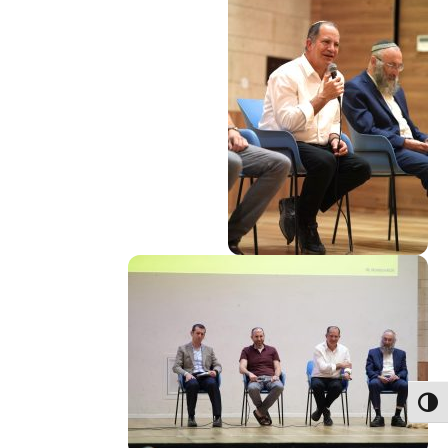
פעל/כבה ניגודיות גבוהה