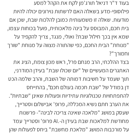
בעוד ד"ר דניאל תורג'מן לקח את הקהל למסע
פילוסופי-מדע בשאלה האם לרשתות נוירונים יכולה להיות
מוּדעוּת. שאלה זו משמעותית כמובן להלכות שבת, שכן אם
בית חכם, המבוסס על בינה מלאכותית, פועל בכוחות עצמו,
שמא אין בכך חילול שבת? ואולי, מנגד, צריך להקפיד על
"מנוחת" הבית החכם, כפי שהתורה מצווה על מנוחת "שורך
וחמורך"?
בצד ההלכתי, הרב מנחם פרל, ראש מכון צומת, הציג את
האתגרים המעשיים של "יום שכולו שבת" בעידן המודרני,
תוך שעמד על חשיבות דמותה של השבת, והרב שלמה הכט
דן במודל של "שבת חכמה בעולם חכם", בהתייחס
להתפתחויות טכנולוגיות עתידיות ופעולות שאינן "שבתיות".
את הערב חתם נשיא המכללה, פרופ' אבישלום וסטרייך,
שעסק במושג "מלאכה שאינה צריכה לבינה"- פרשנות
מחודשת למלאכות שבת בעידן ה-.AI פרופ' וסטרייך עמד
על מורכבות המושג "מלאכת מחשבת" ביחס לפעולות שהן