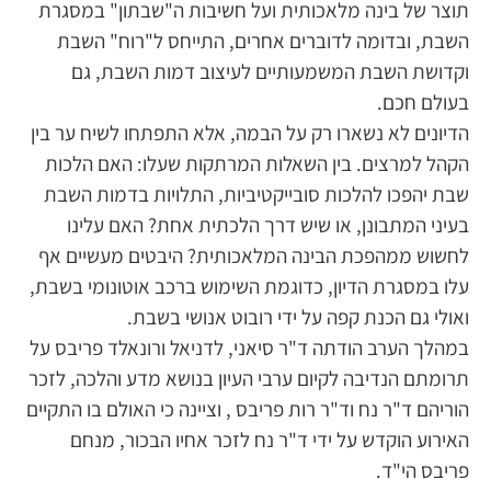
תוצר של בינה מלאכותית ועל חשיבות ה"שבתון" במסגרת
השבת, ובדומה לדוברים אחרים, התייחס ל"רוח" השבת
וקדושת השבת המשמעותיים לעיצוב דמות השבת, גם
בעולם חכם.
הדיונים לא נשארו רק על הבמה, אלא התפתחו לשיח ער בין
הקהל למרצים. בין השאלות המרתקות שעלו: האם הלכות
שבת יהפכו להלכות סובייקטיביות, התלויות בדמות השבת
בעיני המתבונן, או שיש דרך הלכתית אחת? האם עלינו
לחשוש ממהפכת הבינה המלאכותית? היבטים מעשיים אף
עלו במסגרת הדיון, כדוגמת השימוש ברכב אוטונומי בשבת,
ואולי גם הכנת קפה על ידי רובוט אנושי בשבת.
במהלך הערב הודתה ד"ר סיאני, לדניאל ורונאלד פריבס על
תרומתם הנדיבה לקיום ערבי העיון בנושא מדע והלכה, לזכר
הוריהם ד"ר נח וד"ר רות פריבס , וציינה כי האולם בו התקיים
האירוע הוקדש על ידי ד"ר נח לזכר אחיו הבכור, מנחם
פריבס הי"ד.