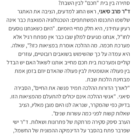
סתירה בין בית "חכם" לבין השבת?
ד"ר מרב סיאני
, ראש החוג למדעים, הציבה את האתגר
שלשמו התכנסו המשתתפים: הטכנולוגיה המואצת כבר אינה
רעיון עתידני, היא חלק מחיי היומיום. "היום כשאנחנו נוסעים
לחו"ל, אנחנו מגיעים למלון שבו כבר אין מפתח רגיל אלא
מערכת חכמה. מה ההלכה אומרת במציאות כזו?", שאלה.
היא עמדה על כך שהשימוש בשואבים רובוטיים, עוזרים
קוליים ומערכות בית חכם מחייב אותנו לשאול האם יש הבדל
בין פעולה אוטומטית לבין פעולה שהאדם יוזם בזמן אמת
מבחינת הלכות שבת.
"לאורך הדורות ההלכה תמיד פגשה את החיים", הסבירה
סיאני. "אנשי ההלכה אינם יכולים להתעלם מהמציאות הזו.
בדיוק כפי שהמקרר, שנראה לנו היום מובן מאליו, הציב
שאלות קשות לפני כמה עשרות שנים".
הערב סיפק סקירה מרתקת של פתרונות ושאלות. ד"ר ישי
שפרבר פתח בהסבר על הדינמיקה ההמונית של החשמל,