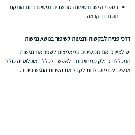
בספרייה ישנם שמונה מחשבים נגישים בהם הותקנו
תוכנות הקראה.
דרכי פנייה לבקשות והצעות לשיפור בנושא נגישות
יש לציין כי אנו ממשיכים במאמצים לשפר את נגישות
המכללה כחלק ממחויבותנו לאפשר לכלל האוכלוסייה כולל
אנשים עם מוגבלויות לקבל את השרות הנגיש ביותר.
במידה ונתקלת בבעיה או בתקלה כלשהי בנושא הנגישות,
נשמח שתעדכן אותנו בכך ואנו נעשה כל מאמץ למצוא
עבורך פתרון מתאים ולטפל בתקלה בהקדם ככל שניתן.
פרטי רכז נגישות מבנים במכללה:
שם: אבי סיוון