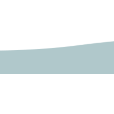
על המכ
צרו קשר - רישום וקבלה
אודות
02-9937337
rishum@herzog.ac.il
החזון של
כתבו לנו ב- Whatsapp
סגל המ
הצהרת נגישות