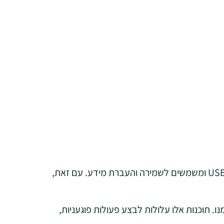
התקנים ניידים, כמו Disk-on-Key, דיסקים חיצוניים או טלפונים ניידים, מתחברים לרוב למחשב באמצעות חיבור USB ומשמשים לשמירה והעברת מידע. עם זאת,
 תוכנות אלו עלולות לבצע פעולות פוגעניות,