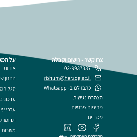
על המכ
צרו קשר - רישום וקבלה
אודות
02-9937337
rishum@herzog.ac.il
החזון של
כתבו לנו ב- Whatsapp
סגל המ
הצהרת נגישות
עדכונים
מדיניות פרטיות
ערבי עיו
מכרזים
תרומות
משרות ב