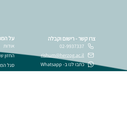
על המכ
צרו קשר - רישום וקבלה
אודות
02-9937337
rishum@herzog.ac.il
החזון של
כתבו לנו ב- Whatsapp
סגל המ
הצהרת נגישות
עדכונים
מדיניות פרטיות
ערבי עיו
מכרזים
תרומות
משרות ב