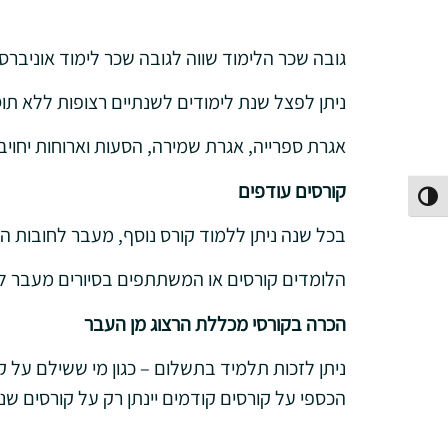
גובה שכר הלימוד שווה לגובה שכר לימוד אוניברסיטאי לכל שנת 
ניתן לפצל שנת לימודים לשנתיים רצופות ללא ת
אגרת ספרייה, אגרת שמירה, הסעות וארוחות יחויבו בכל שנה. כל פיצול
קורסים עודפים
פעל/כבה ניגודיות גבוהה
בכל שנה ניתן ללמוד קורס נוסף, מעבר לחובות ה
הלומדים קורסים או המשתתפים בסיורים מעבר לכך – יחויבו ב־510 ₪ לשיעור 
הכרה בקורסי מכללת הרצוג מן העבר
ניתן לזכות תלמיד בתשלום – כגון מי ששילם על 
הכספי על קורסים קודמים יינתן רק על קורסים ש