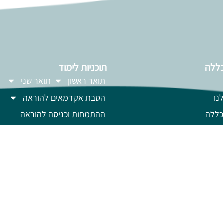
ללה
תוכניות לימוד
תואר ראשון
תואר שני
נו
הסבת אקדמאים להוראה
כללה
ההתמחות וכניסה להוראה
 וחדשות
הרחבת הסמכה
השלמה ל- .B.Ed
ן וכנסים
לימודי תעודה
לימודים לקהל הרחב
הרצוג
השתלמויות מורים