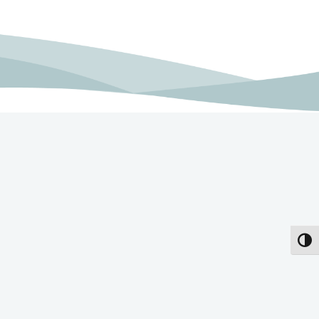
פעל/כבה ניגודיות גבוהה