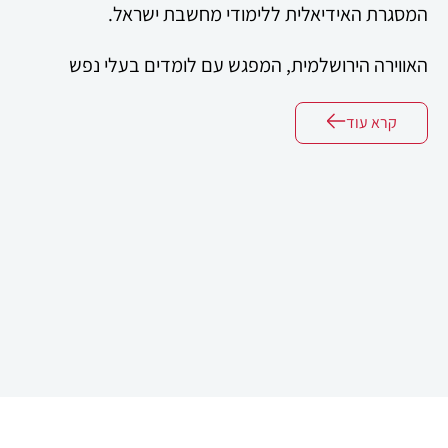
המסגרת האידיאלית ללימודי מחשבת ישראל.
האווירה הירושלמית, המפגש עם לומדים בעלי נפש
מחפשת, והשיח העמוק המתקיים סביב רעיונות האמונה
קרא עוד
והמוסר יוצרים חוויה רוחנית ולימודית שאין דומה לה.
בלב התוכנית עומדים שני יסודות מרכזיים: השיח
והפרשנות.
השיח – היכולת לשאול, לברר ולדון בכנות ובפתיחות על
סוגיות אמונה, מוסר ויחסי אדם ואלוהים.
הפרשנות – ההבנה כיצד הוגים, מקובלים, חסידים
ומתנגדים מפרשים ומעצבים את דברי התורה מזוויות
שונות לאורך הדורות.