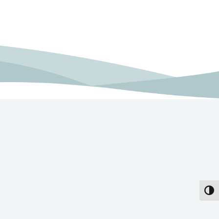
פעל/כבה ניגודיות גבוהה