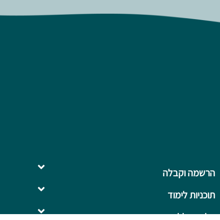
הרשמה וקבלה
תוכניות לימוד
השלמה ל- .B.Ed
על המכללה