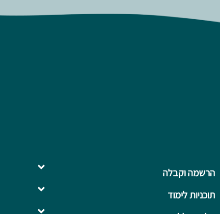
הרשמה וקבלה
תוכניות לימוד
השלמה ל- .B.Ed
על המכללה