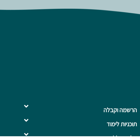
הרשמה וקבלה
תוכניות לימוד
השלמה ל- .B.Ed
על המכללה