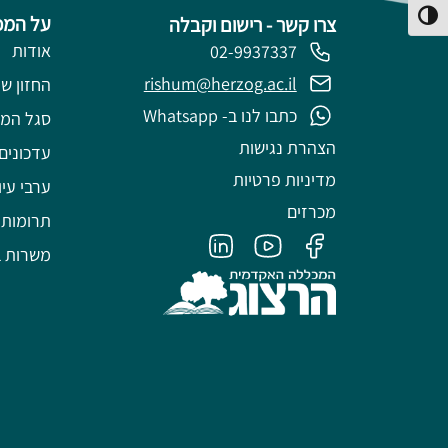
פעל/כבה ניגודיות גבוהה
על המכ
צרו קשר - רישום וקבלה
אודות
02-9937337
rishum@herzog.ac.il
החזון של
כתבו לנו ב- Whatsapp
סגל המ
הצהרת נגישות
עדכונים
מדיניות פרטיות
ערבי עיו
מכרזים
תרומות
משרות ב