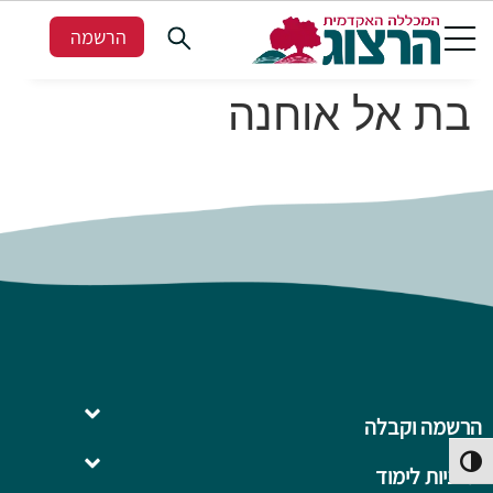
הרשמה
בת אל אוחנה
הרשמה וקבלה
פעל/כבה ניגודיות גבוהה
תוכניות לימוד
השלמה ל- .B.Ed