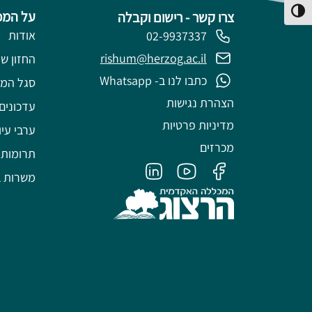
פעל/כבה ניגודיות גבוהה
על המכ
צרו קשר - רישום וקבלה
אודות
02-9937337
rishum@herzog.ac.il
החזון של
כתבו לנו ב- Whatsapp
סגל המ
הצהרת נגישות
עדכונים
מדיניות פרטיות
ערבי עיו
מכרזים
תרומות
משרות ב