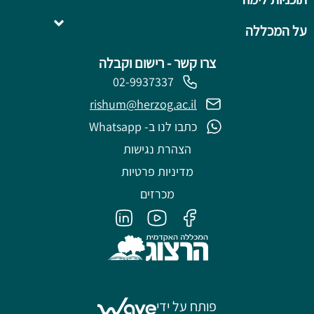
השלמה ל- .B.Ed
על המכללה
צרו קשר - רישום וקבלה
02-9937337
rishum@herzog.ac.il
כתבו לנו ב- Whatsapp
הצהרת נגישות
מדיניות פרטיות
מכרזים
פותח על ידי