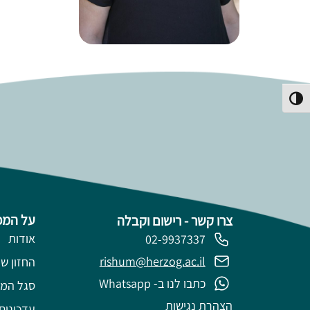
פעל/כבה ניגודיות גבוהה
על המכ
צרו קשר - רישום וקבלה
אודות
02-9937337
rishum@herzog.ac.il
החזון של
כתבו לנו ב- Whatsapp
סגל המ
הצהרת נגישות
עדכונים