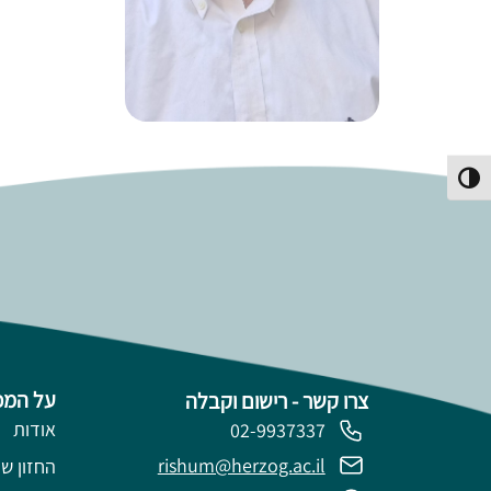
פעל/כבה ניגודיות גבוהה
על המכ
צרו קשר - רישום וקבלה
אודות
02-9937337
rishum@herzog.ac.il
החזון של