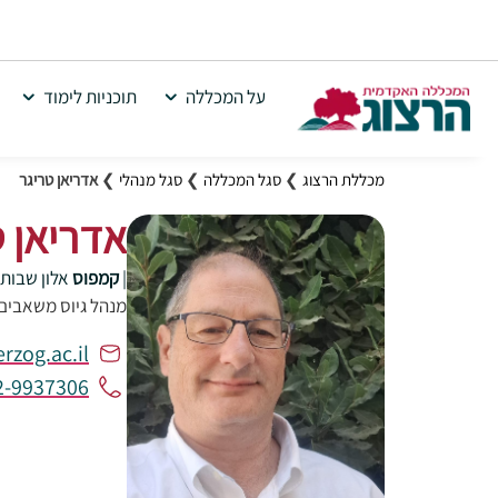
על המכללה
תוכניות לימוד
מכללת הרצוג
❯
סגל המכללה
❯
סגל מנהלי
❯
אדריאן טריגר
אדריאן ט
|
קמפוס
אלון שבות
מנהל גיוס משאבים
zog.ac.il
2-9937306