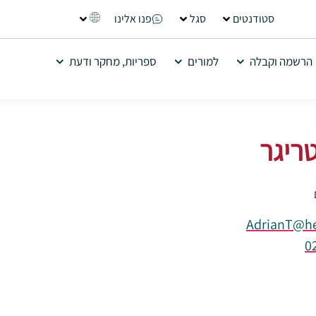
סטודנטים
סגל
פנו אלינו
הרשמה וקבלה
למורים
ספריות, מחקר ודעת
ריגר
AdrianT@her
0