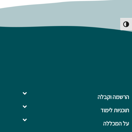
פעל/כבה ניגודיות גבוהה
הרשמה וקבלה
תוכניות לימוד
השלמה ל- .B.Ed
על המכללה