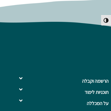
פעל/כבה ניגודיות גבוהה
הרשמה וקבלה
תוכניות לימוד
השלמה ל- .B.Ed
על המכללה