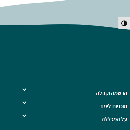
פעל/כבה ניגודיות גבוהה
הרשמה וקבלה
תוכניות לימוד
השלמה ל- .B.Ed
על המכללה