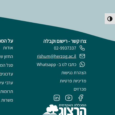
פעל/כבה ניגודיות גבוהה
על המכ
צרו קשר - רישום וקבלה
אודות
02-9937337
rishum@herzog.ac.il
החזון של
כתבו לנו ב- Whatsapp
סגל המ
הצהרת נגישות
עדכונים
מדיניות פרטיות
ערבי עיו
מכרזים
תרומות
משרות ב