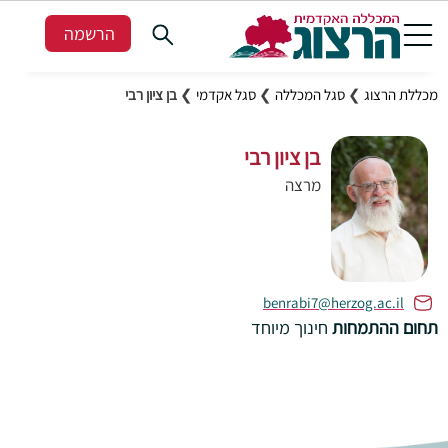
הרשמה
מכללת הרצוג
❯
סגל המכללה
❯
סגל אקדמי
❯
בן ציון רבי
בן ציון רבי
מרצה
benrabi7@herzog.ac.il
תחום ההתמחות
חינוך מיוחד