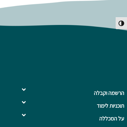
פעל/כבה ניגודיות גבוהה
הרשמה וקבלה
תוכניות לימוד
השלמה ל- .B.Ed
על המכללה