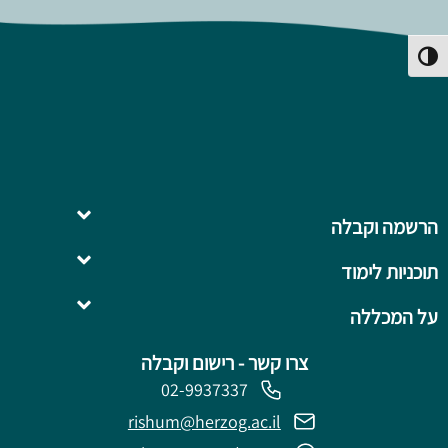
פעל/כבה ניגודיות גבוהה
הרשמה וקבלה
תוכניות לימוד
השלמה ל- .B.Ed
על המכללה
צרו קשר - רישום וקבלה
02-9937337
rishum@herzog.ac.il