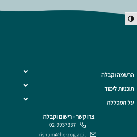
פעל/כבה ניגודיות גבוהה
הרשמה וקבלה
תוכניות לימוד
השלמה ל- .B.Ed
על המכללה
צרו קשר - רישום וקבלה
02-9937337
rishum@herzog.ac.il