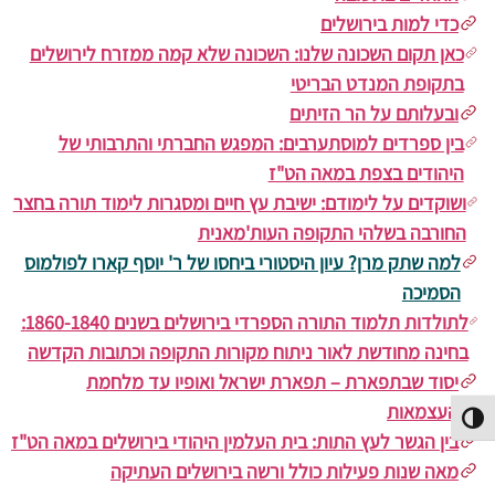
כדי למות בירושלים
כאן תקום השכונה שלנו: השכונה שלא קמה ממזרח לירושלים
בתקופת המנדט הבריטי
ובעלותם על הר הזיתים
בין ספרדים למוסתערבים: המפגש החברתי והתרבותי של
היהודים בצפת במאה הט"ז
ושוקדים על לימודם: ישיבת עץ חיים ומסגרות לימוד תורה בחצר
החורבה בשלהי התקופה העות'מאנית
למה שתק מרן? עיון היסטורי ביחסו של ר' יוסף קארו לפולמוס
הסמיכה
לתולדות תלמוד התורה הספרדי בירושלים בשנים 1860-1840:
בחינה מחודשת לאור ניתוח מקורות התקופה וכתובות הקדשה
יסוד שבתפארת – תפארת ישראל ואופיו עד מלחמת
העצמאות
פעל/כבה ניגודיות גבוהה
בין הגשר לעץ התות: בית העלמין היהודי בירושלים במאה הט"ז
מאה שנות פעילות כולל ורשה בירושלים העתיקה