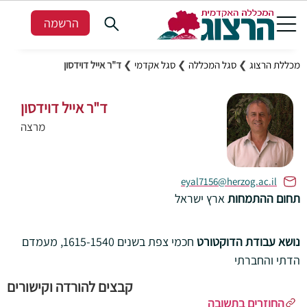
הרשמה
מכללת הרצוג
❯
סגל המכללה
❯
סגל אקדמי
❯
ד"ר אייל דוידסון
ד"ר אייל דוידסון
מרצה
eyal7156@herzog.ac.il
תחום ההתמחות
ארץ ישראל
נושא עבודת הדוקטורט
חכמי צפת בשנים 1615-1540, מעמדם
הדתי והחברתי
קבצים להורדה וקישורים
החוזרים בתשובה