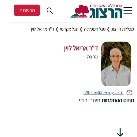
הרשמה
מכללת הרצוג
❯
סגל המכללה
❯
סגל אקדמי
❯
ד"ר אריאל לוין
ד"ר אריאל לוין
מרצה
a3levin@herzog.ac.il
תחום ההתמחות
חינוך יהודי