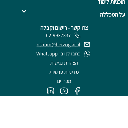
תוכניות לימוד
השלמה ל- .B.Ed
על המכללה
צרו קשר - רישום וקבלה
02-9937337
rishum@herzog.ac.il
כתבו לנו ב- Whatsapp
הצהרת נגישות
מדיניות פרטיות
מכרזים
פותח על ידי