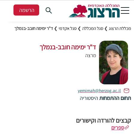
הרשמה
מכללת הרצוג
❯
סגל המכללה
❯
סגל אקדמי
❯
ד"ר ימימה חובב-בנמלך
ד"ר ימימה חובב-בנמלך
מרצה
yemimah@herzog.ac.il
תחום ההתמחות
היסטוריה
קבצים להורדה וקישורים
ספרים