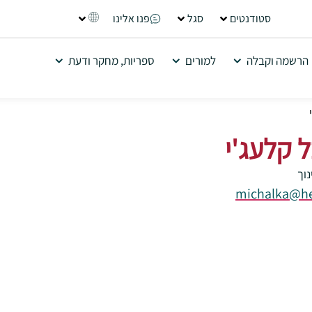
סטודנטים
סגל
פנו אלינו
הרשמה וקבלה
למורים
ספריות, מחקר ודעת
 קלעג'י
נוך
michalka@her