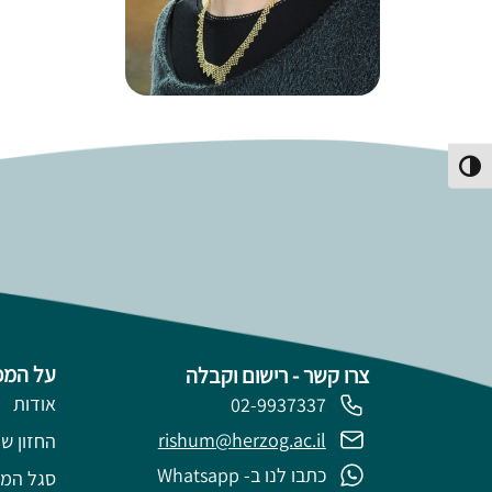
פעל/כבה ניגודיות גבוהה
על המכ
צרו קשר - רישום וקבלה
אודות
02-9937337
rishum@herzog.ac.il
החזון של
כתבו לנו ב- Whatsapp
סגל המ