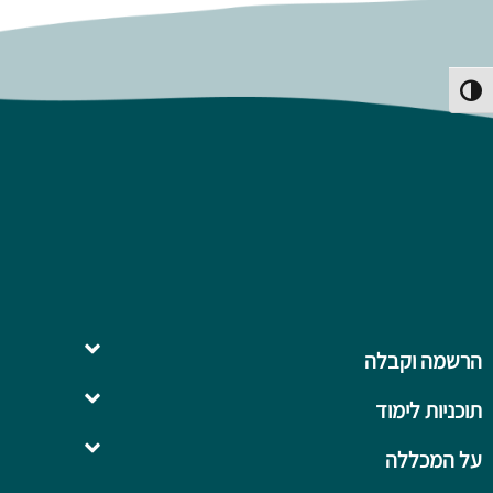
פעל/כבה ניגודיות גבוהה
הרשמה וקבלה
תוכניות לימוד
השלמה ל- .B.Ed
על המכללה