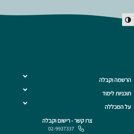
פעל/כבה ניגודיות גבוהה
הרשמה וקבלה
תוכניות לימוד
השלמה ל- .B.Ed
על המכללה
צרו קשר - רישום וקבלה
02-9937337